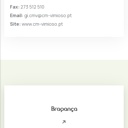
Fax:
273 512 510
Email:
gi.cmv@cm-vimioso.pt
Site:
www.cm-vimioso.pt
Bragança