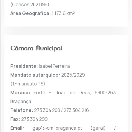
(Censos 2021 INE)
Área Geográfica:
1 173,6 km²
Câmara Municipal
Presidente:
Isabel Ferreira
Mandato autárquico:
2025/2029
(1.º mandato PS)
Morada:
Forte S. João de Deus, 5300-263
Bragança
Telefone:
273 304 200 / 273 304 216
Fax:
273 304 299
Email:
gap1@cm-braganca.pt (geral) /